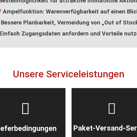
estellmöglichkeit für attraktive monatliche Aktio
√
Ampelfunktion: Warenverfügbarkeit auf einen Blic
Unsere
Bessere Planbarkeit, Vermeidung von „Out of Stoc
Lieferbedingungen
Unser Paket-
Einfach Zugangsdaten anfordern und Vorteile nutz
Versand-
Eine frachtfreie Anlieferung
Service
ab 1.000 € netto
uftragswert. Darunter 25,00
Paketversand bis 31,5kg:
Frachtzuschlag. Unter 500 €
6,20 € pro Paket.
beträgt der Frachtzuschlag
Unsere Serviceleistungen
40,00 €.
Paket-Versand-Ser
ieferbedingungen