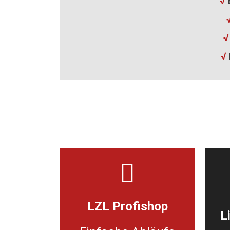
√
B
Der LZL Profishop
√
Der LZL Profishop ist eine
Variante, die den Einkauf
√
durch Übersichtlichkeit,
einfache Abläufe und kurze
Bestellwege zusätzlich
A
erleichtert.
€ 
Zum Shop
LZL Profishop
L