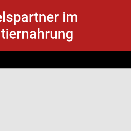
lspartner im
tiernahrung